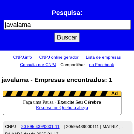
Pesquisa:
CNPJ.info
CNPJ online gerador
Lista de empresas
Consulta por CNPJ
Compartilhar
no Facebook
javalama - Empresas encontrados: 1
CNPJ:
20.595.439/0001-11
| 20595439000111 [ MATRIZ ] -
BAIXADA desde 2025-01-17