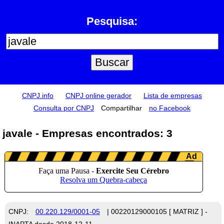
Pesquisa:
CNPJ.info
CNPJ online gerador
Lista de empresas
Consulta por CNPJ
Compartilhar
no Facebook
javale - Empresas encontrados: 3
CNPJ:
00.220.129/0001-05
| 00220129000105 [ MATRIZ ] -
INAPTA desde 2018-12-11