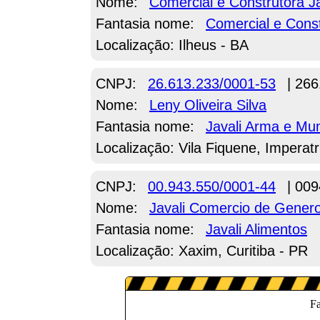
Nome:
Comercial e Construtora J
Fantasia nome:
Comercial e Const
Localização: Ilheus - BA
CNPJ:
26.613.233/0001-53
| 266
Nome:
Leny Oliveira Silva
Fantasia nome:
Javali Arma e Mu
Localização: Vila Fiquene, Imperatr
CNPJ:
00.943.550/0001-44
| 009
Nome:
Javali Comercio de Genero
Fantasia nome:
Javali Alimentos
Localização: Xaxim, Curitiba - PR