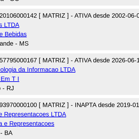
20106000142 [ MATRIZ ] - ATIVA desde 2002-06-
as LTDA
de Bebidas
rande - MS
57795000167 [ MATRIZ ] - ATIVA desde 2026-06-
nologia da Informacao LTDA
 Em T I
o - RJ
93970000100 [ MATRIZ ] - INAPTA desde 2019-01
jo e Representacoes LTDA
ora e Representacoes
 - BA