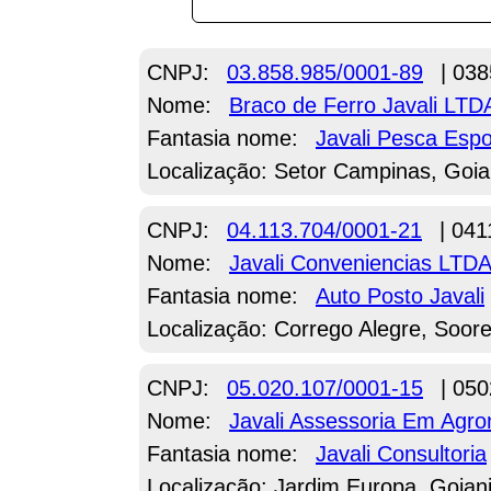
CNPJ:
03.858.985/0001-89
| 038
Nome:
Braco de Ferro Javali LTD
Fantasia nome:
Javali Pesca Espo
Localização: Setor Campinas, Goia
CNPJ:
04.113.704/0001-21
| 041
Nome:
Javali Conveniencias LTD
Fantasia nome:
Auto Posto Javali
Localização: Corrego Alegre, Soor
CNPJ:
05.020.107/0001-15
| 050
Nome:
Javali Assessoria Em Agr
Fantasia nome:
Javali Consultoria
Localização: Jardim Europa, Goian