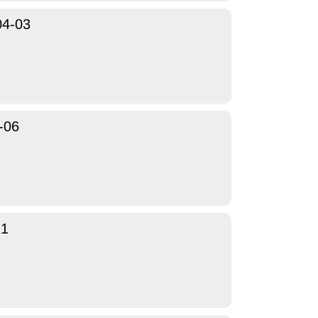
04-03
-06
21