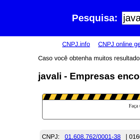
Pesquisa:
CNPJ.info
CNPJ online g
Caso você obtenha muitos resultados,
javali - Empresas enc
CNPJ:
01.608.762/0001-38
| 016