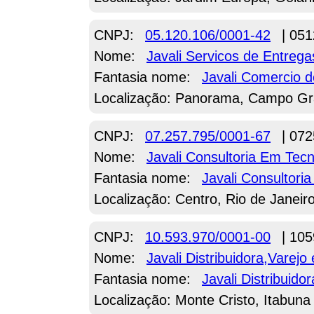
CNPJ:
05.120.106/0001-42
| 051
Nome:
Javali Servicos de Entreg
Fantasia nome:
Javali Comercio 
Localização: Panorama, Campo G
CNPJ:
07.257.795/0001-67
| 072
Nome:
Javali Consultoria Em Tec
Fantasia nome:
Javali Consultoria
Localização: Centro, Rio de Janeir
CNPJ:
10.593.970/0001-00
| 105
Nome:
Javali Distribuidora,Vare
Fantasia nome:
Javali Distribuid
Localização: Monte Cristo, Itabuna