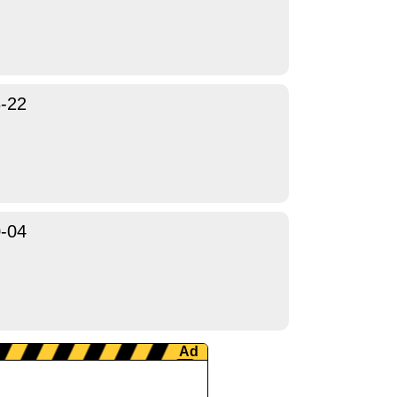
-22
-04