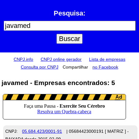
Pesquisa:
CNPJ.info
CNPJ online gerador
Lista de empresas
Consulta por CNPJ
Compartilhar
no Facebook
javamed - Empresas encontrados: 5
CNPJ:
05.684.423/0001-91
| 05684423000191 [ MATRIZ ] -
BAIXADA desde 2015-02-09