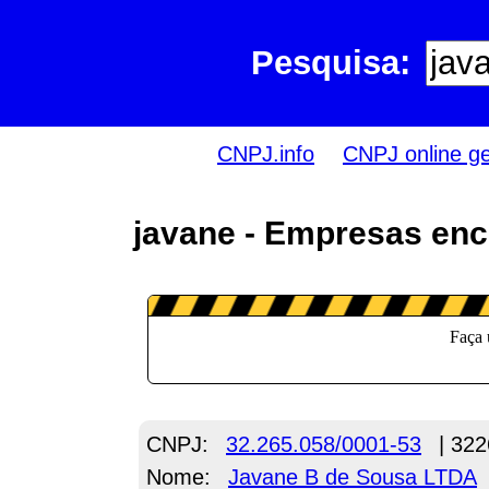
Pesquisa:
CNPJ.info
CNPJ online g
javane - Empresas enc
CNPJ:
32.265.058/0001-53
| 322
Nome:
Javane B de Sousa LTDA