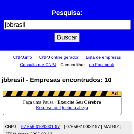
Pesquisa:
CNPJ.info
CNPJ online gerador
Lista de empresas
Consulta por CNPJ
Compartilhar
no Facebook
jbbrasil - Empresas encontrados: 10
CNPJ:
07.656.610/0001-97
| 07656610000197 [ MATRIZ ] -
ATIVA desde 2005-09-13