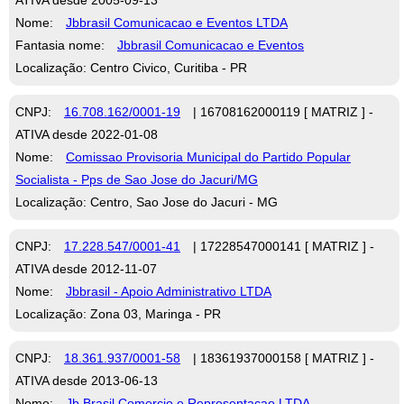
Nome:
Jbbrasil Comunicacao e Eventos LTDA
Fantasia nome:
Jbbrasil Comunicacao e Eventos
Localização: Centro Civico, Curitiba - PR
CNPJ:
16.708.162/0001-19
| 16708162000119 [ MATRIZ ] -
ATIVA desde 2022-01-08
Nome:
Comissao Provisoria Municipal do Partido Popular
Socialista - Pps de Sao Jose do Jacuri/MG
Localização: Centro, Sao Jose do Jacuri - MG
CNPJ:
17.228.547/0001-41
| 17228547000141 [ MATRIZ ] -
ATIVA desde 2012-11-07
Nome:
Jbbrasil - Apoio Administrativo LTDA
Localização: Zona 03, Maringa - PR
CNPJ:
18.361.937/0001-58
| 18361937000158 [ MATRIZ ] -
ATIVA desde 2013-06-13
Nome:
Jb Brasil Comercio e Representacao LTDA