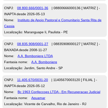
CNPJ:
08.800.666/0001-36
| 08800666000136 [ MATRIZ ] -
INAPTA desde 2026-05-13
Nome:
Instituto de Apoio Pastoral e Comunitario Santa Rita de
Cassia
Localização: Maranguape Ii, Paulista - PE
CNPJ:
08.835.908/0001-27
| 08835908000127 [ MATRIZ ] -
BAIXADA desde 2008-11-27
Nome:
A.A. Bomboniere LTDA
Fantasia nome:
A.A. Bomboniere
Localização: Jardim, Santo Andre - SP
CNPJ:
11.405.670/0031-20
| 11405670003120 [ FILIAL ] -
INAPTA desde 2026-05-12
Nome:
Bc 1963 Confeccoes LTDA - Em Recuperacao Judicial
Fantasia nome:
Aquamar
Localização: Vicente de Carvalho, Rio de Janeiro - RJ