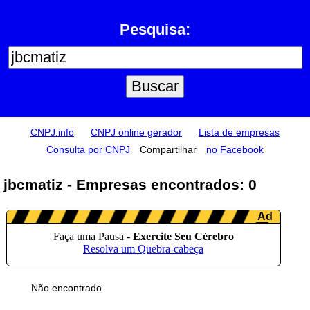
Pesquisa:
CNPJ.info
CNPJ online gerador
Lista de empresas
Consulta por CNPJ
Compartilhar
no Facebook
jbcmatiz - Empresas encontrados: 0
Não encontrado