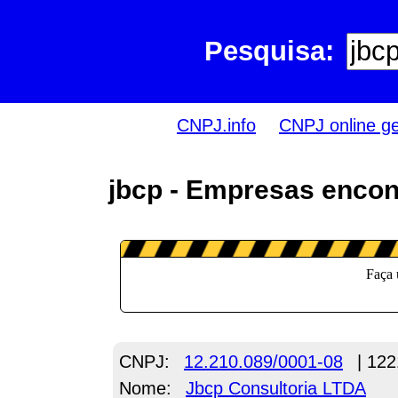
Pesquisa:
CNPJ.info
CNPJ online g
jbcp - Empresas encon
CNPJ:
12.210.089/0001-08
| 122
Nome:
Jbcp Consultoria LTDA