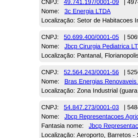
CNPJ:
49.741.197/0001-09
| 497
Nome:
3c Energia LTDA
Localização: Setor de Habitacoes In
CNPJ:
50.699.400/0001-05
| 506
Nome:
Jbcp Cirurgia Pediatrica L
Localização: Pantanal, Florianopoli
CNPJ:
52.564.243/0001-56
| 525
Nome:
Bras Energias Renovavei
Localização: Zona Industrial (guara,
CNPJ:
54.847.273/0001-03
| 548
Nome:
Jbcp Representacoes Agri
Fantasia nome:
Jbcp Representac
Localização: Aeroporto, Barretos -