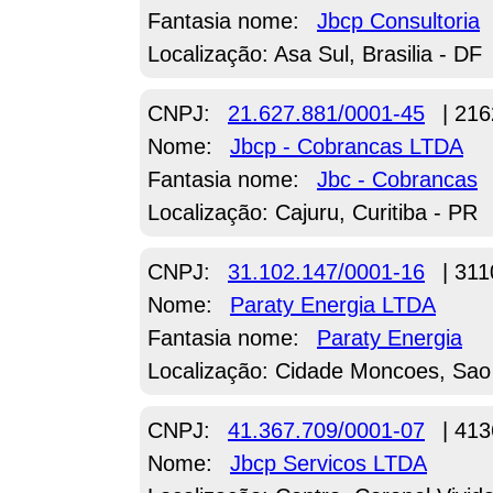
Fantasia nome:
Jbcp Consultoria
Localização: Asa Sul, Brasilia - DF
CNPJ:
21.627.881/0001-45
| 216
Nome:
Jbcp - Cobrancas LTDA
Fantasia nome:
Jbc - Cobrancas
Localização: Cajuru, Curitiba - PR
CNPJ:
31.102.147/0001-16
| 311
Nome:
Paraty Energia LTDA
Fantasia nome:
Paraty Energia
Localização: Cidade Moncoes, Sao
CNPJ:
41.367.709/0001-07
| 413
Nome:
Jbcp Servicos LTDA