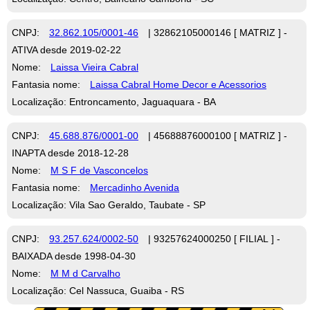
CNPJ:
32.862.105/0001-46
| 32862105000146 [ MATRIZ ] -
ATIVA desde 2019-02-22
Nome:
Laissa Vieira Cabral
Fantasia nome:
Laissa Cabral Home Decor e Acessorios
Localização: Entroncamento, Jaguaquara - BA
CNPJ:
45.688.876/0001-00
| 45688876000100 [ MATRIZ ] -
INAPTA desde 2018-12-28
Nome:
M S F de Vasconcelos
Fantasia nome:
Mercadinho Avenida
Localização: Vila Sao Geraldo, Taubate - SP
CNPJ:
93.257.624/0002-50
| 93257624000250 [ FILIAL ] -
BAIXADA desde 1998-04-30
Nome:
M M d Carvalho
Localização: Cel Nassuca, Guaiba - RS