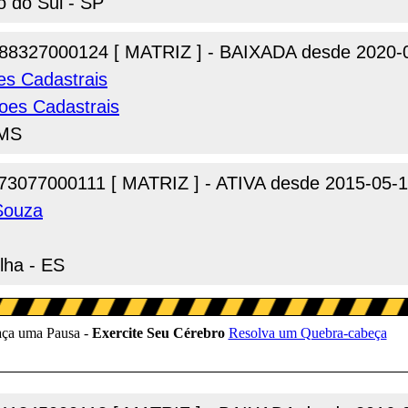
o do Sul - SP
88327000124 [ MATRIZ ] - BAIXADA desde 2020-
es Cadastrais
oes Cadastrais
 MS
73077000111 [ MATRIZ ] - ATIVA desde 2015-05-
Souza
lha - ES