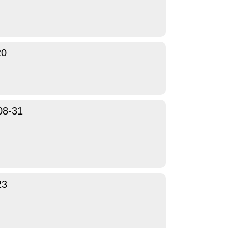
20
08-31
23