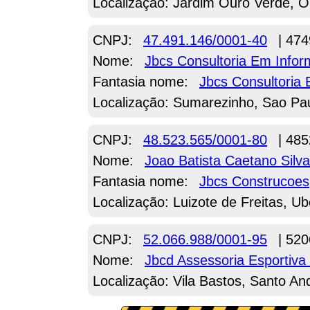
Localização: Jardim Ouro Verde, O
CNPJ:
47.491.146/0001-40
| 474
Nome:
Jbcs Consultoria Em Infor
Fantasia nome:
Jbcs Consultoria 
Localização: Sumarezinho, Sao Pa
CNPJ:
48.523.565/0001-80
| 485
Nome:
Joao Batista Caetano Silva
Fantasia nome:
Jbcs Construcoes
Localização: Luizote de Freitas, U
CNPJ:
52.066.988/0001-95
| 520
Nome:
Jbcd Assessoria Esportiv
Localização: Vila Bastos, Santo An