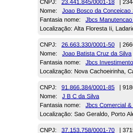
CNPJ:
23.441.845/0001-18
| 234
Nome:
Joao Bosco da Conceicao
Fantasia nome:
Jbcs Manutencao 
Localização: Alta Floresta Ii, Ladar
CNPJ:
26.663.330/0001-50
| 266
Nome:
Joao Batista Cruz da Silva
Fantasia nome:
Jbcs Investiment
Localização: Nova Cachoeirinha, C
CNPJ:
91.866.384/0001-85
| 918
Nome:
J B C da Silva
Fantasia nome:
Jbcs Comercial & 
Localização: Sao Geraldo, Porto Al
CNPJ:
37.153.758/0001-70
| 371