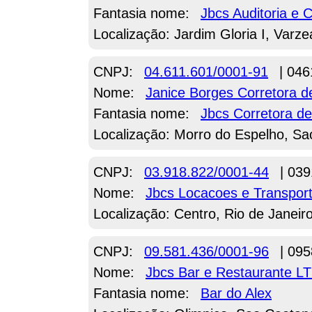
Fantasia nome:
Jbcs Auditoria e C
Localização: Jardim Gloria I, Varz
CNPJ:
04.611.601/0001-91
| 046
Nome:
Janice Borges Corretora 
Fantasia nome:
Jbcs Corretora d
Localização: Morro do Espelho, Sa
CNPJ:
03.918.822/0001-44
| 039
Nome:
Jbcs Locacoes e Transpor
Localização: Centro, Rio de Janeir
CNPJ:
09.581.436/0001-96
| 095
Nome:
Jbcs Bar e Restaurante L
Fantasia nome:
Bar do Alex