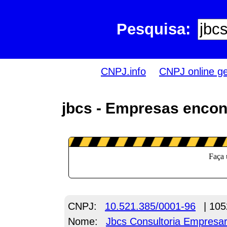
Pesquisa:
CNPJ.info
CNPJ online g
jbcs - Empresas encon
CNPJ:
10.521.385/0001-96
| 105
Nome:
Jbcs Consultoria Empresar