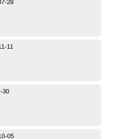
07-28
11-11
-30
10-05