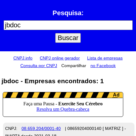
Pesquisa:
CNPJ.info
CNPJ online gerador
Lista de empresas
Consulta por CNPJ
Compartilhar
no Facebook
jbdoc - Empresas encontrados: 1
CNPJ:
08.659.204/0001-40
| 08659204000140 [ MATRIZ ] -
INAPTA desde 2021-03-18