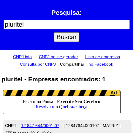
Pesquisa:
CNPJ.info
CNPJ online gerador
Lista de empresas
Consulta por CNPJ
Compartilhar
no Facebook
pluritel - Empresas encontrados: 1
CNPJ:
12.847.644/0001-07
| 12847644000107 [ MATRIZ ] -
ATIVA desde 2010-10-04