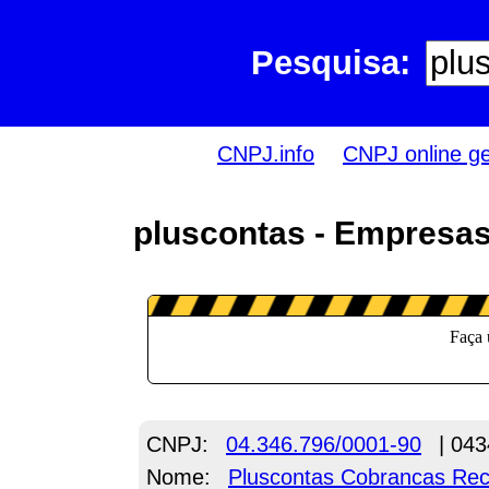
Pesquisa:
CNPJ.info
CNPJ online g
pluscontas - Empresas
CNPJ:
04.346.796/0001-90
| 043
Nome:
Pluscontas Cobrancas Rec