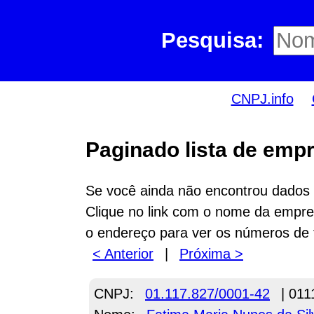
Pesquisa:
CNPJ.info
Paginado lista de empr
Se você ainda não encontrou dados n
Clique no link com o nome da empres
o endereço para ver os números de 
< Anterior
|
Próxima >
CNPJ:
01.117.827/0001-42
| 011