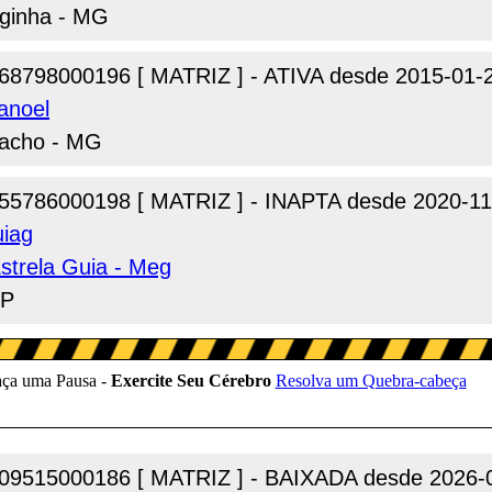
rginha - MG
68798000196 [ MATRIZ ] - ATIVA desde 2015-01-
anoel
pacho - MG
55786000198 [ MATRIZ ] - INAPTA desde 2020-11
uiag
strela Guia - Meg
SP
09515000186 [ MATRIZ ] - BAIXADA desde 2026-