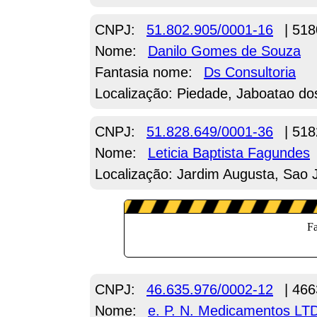
CNPJ:
51.802.905/0001-16
| 518
Nome:
Danilo Gomes de Souza
Fantasia nome:
Ds Consultoria
Localização: Piedade, Jaboatao d
CNPJ:
51.828.649/0001-36
| 518
Nome:
Leticia Baptista Fagundes
Localização: Jardim Augusta, Sao
CNPJ:
46.635.976/0002-12
| 466
Nome:
e. P. N. Medicamentos LT