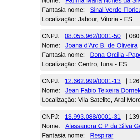
Nome:
Fatima Maria Nunes da Sil
Fantasia nome:
Sinal Verde Floric
Localização: Jabour, Vitoria - ES
CNPJ:
08.055.962/0001-50
| 080
Nome:
Joana d'Arc B. de Oliveira
Fantasia nome:
Dona Orcilia -Pap
Localização: Centro, Iuna - ES
CNPJ:
12.662.999/0001-13
| 126
Nome:
Jean Fabio Teixeira Dornel
Localização: Vila Satelite, Aral Mor
CNPJ:
13.993.088/0001-31
| 139
Nome:
Alessandra C P da Silva 
Fantasia nome:
Respirar