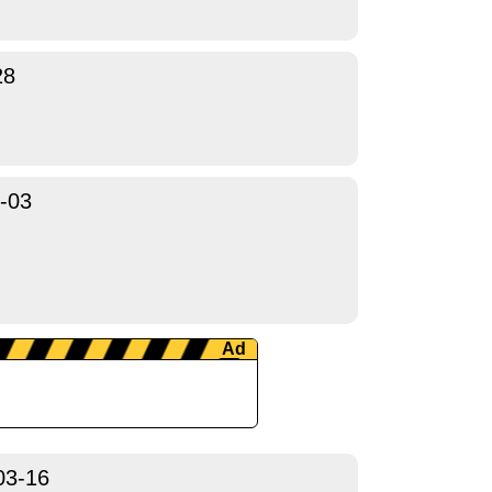
28
-03
03-16