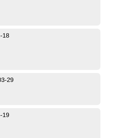
-18
03-29
-19