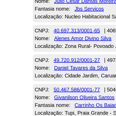
Nome:
Julio Cesar Dantas Moreir
Fantasia nome:
Jbs Servicos
Localização: Nucleo Habitacional S
CNPJ:
40.697.313/0001-65
| 406
Nome:
Alenes Amor Divino Silva
Localização: Zona Rural- Povoado 
CNPJ:
49.720.912/0001-27
| 497
Nome:
Daniel Tavares da Silva
Localização: Cidade Jardim, Carua
CNPJ:
50.467.586/0001-77
| 504
Nome:
Givanilson Oliveira Santos
Fantasia nome:
Carrinho Os Baia
Localização: Tupi, Praia Grande - 