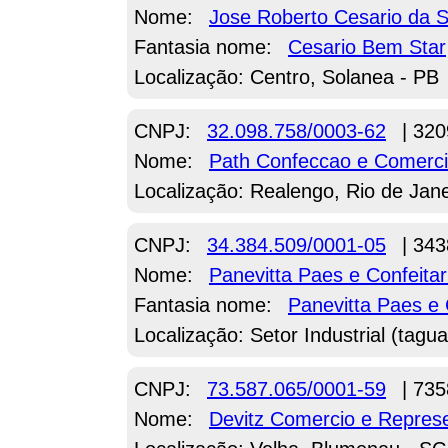
Nome:
Jose Roberto Cesario da S
Fantasia nome:
Cesario Bem Star
Localização: Centro, Solanea - PB
CNPJ:
32.098.758/0003-62
| 320
Nome:
Path Confeccao e Comerc
Localização: Realengo, Rio de Jane
CNPJ:
34.384.509/0001-05
| 343
Nome:
Panevitta Paes e Confeita
Fantasia nome:
Panevitta Paes e 
Localização: Setor Industrial (tagua
CNPJ:
73.587.065/0001-59
| 735
Nome:
Devitz Comercio e Repre