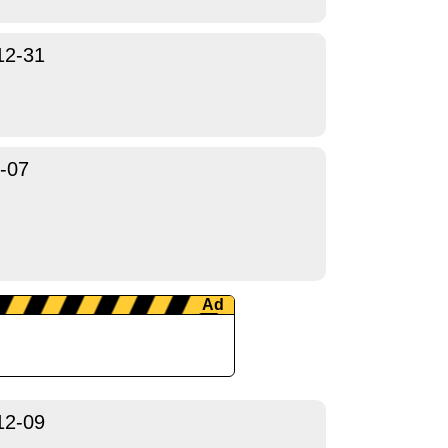
12-31
-07
12-09