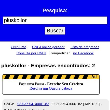
Pesquisa:
CNPJ.info
CNPJ online gerador
Lista de empresas
Consulta por CNPJ
Compartilhar
no Facebook
pluskollor - Empresas encontrados: 2
CNPJ:
03.037.541/0001-82
| 03037541000182 [ MATRIZ ] -
INAPTA desde 2018-09-06