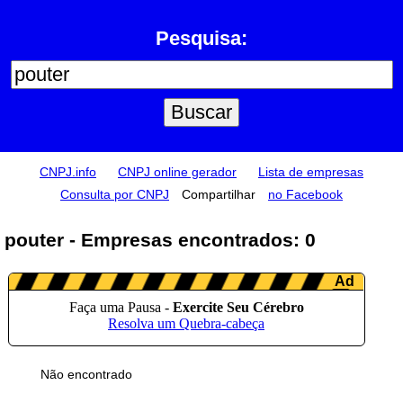
Pesquisa:
CNPJ.info
CNPJ online gerador
Lista de empresas
Consulta por CNPJ
Compartilhar
no Facebook
pouter - Empresas encontrados: 0
Não encontrado