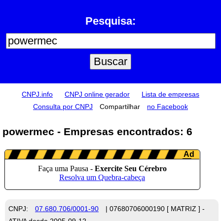
Pesquisa:
CNPJ.info
CNPJ online gerador
Lista de empresas
Consulta por CNPJ
Compartilhar
no Facebook
powermec - Empresas encontrados: 6
CNPJ:
07.680.706/0001-90
| 07680706000190 [ MATRIZ ] -
ATIVA desde 2005-09-12