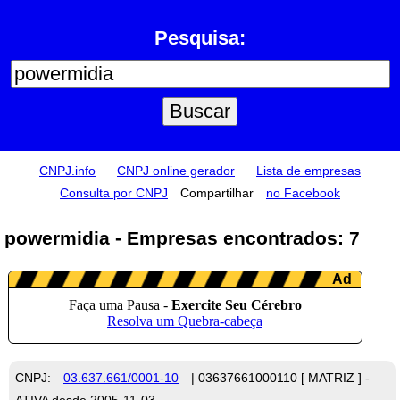
Pesquisa:
CNPJ.info
CNPJ online gerador
Lista de empresas
Consulta por CNPJ
Compartilhar
no Facebook
powermidia - Empresas encontrados: 7
CNPJ:
03.637.661/0001-10
| 03637661000110 [ MATRIZ ] -
ATIVA desde 2005-11-03