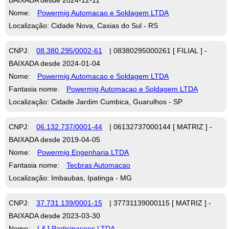
Nome:
Powermig Automacao e Soldagem LTDA
Localização: Cidade Nova, Caxias do Sul - RS
CNPJ:
08.380.295/0002-61
| 08380295000261 [ FILIAL ] -
BAIXADA desde 2024-01-04
Nome:
Powermig Automacao e Soldagem LTDA
Fantasia nome:
Powermig Automacao e Soldagem LTDA
Localização: Cidade Jardim Cumbica, Guarulhos - SP
CNPJ:
06.132.737/0001-44
| 06132737000144 [ MATRIZ ] -
BAIXADA desde 2019-04-05
Nome:
Powermig Engenharia LTDA
Fantasia nome:
Tecbras Automacao
Localização: Imbaubas, Ipatinga - MG
CNPJ:
37.731.139/0001-15
| 37731139000115 [ MATRIZ ] -
BAIXADA desde 2023-03-30
Nome:
L&J Participacoes LTDA