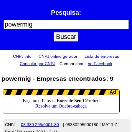
Pesquisa:
CNPJ.info
CNPJ online gerador
Lista de empresas
Consulta por CNPJ
Compartilhar
no Facebook
powermig - Empresas encontrados: 9
CNPJ:
08.380.295/0001-80
| 08380295000180 [ MATRIZ ] -
BAIXADA desde 2024-12-11