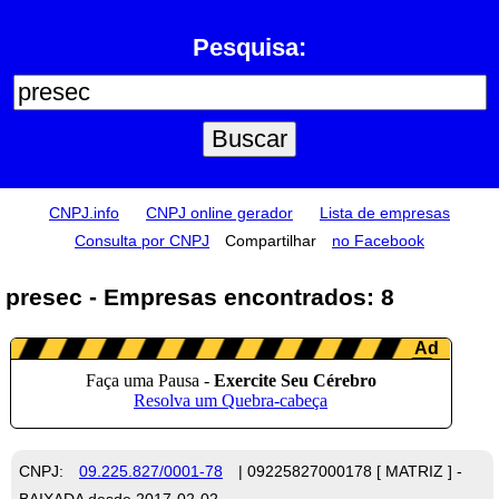
Pesquisa:
CNPJ.info
CNPJ online gerador
Lista de empresas
Consulta por CNPJ
Compartilhar
no Facebook
presec - Empresas encontrados: 8
CNPJ:
09.225.827/0001-78
| 09225827000178 [ MATRIZ ] -
BAIXADA desde 2017-02-02