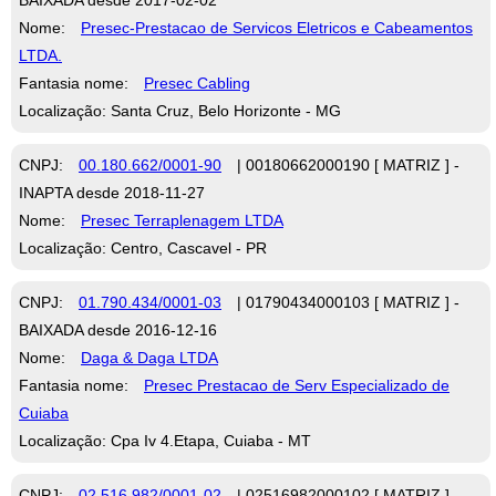
Nome:
Presec-Prestacao de Servicos Eletricos e Cabeamentos
LTDA.
Fantasia nome:
Presec Cabling
Localização: Santa Cruz, Belo Horizonte - MG
CNPJ:
00.180.662/0001-90
| 00180662000190 [ MATRIZ ] -
INAPTA desde 2018-11-27
Nome:
Presec Terraplenagem LTDA
Localização: Centro, Cascavel - PR
CNPJ:
01.790.434/0001-03
| 01790434000103 [ MATRIZ ] -
BAIXADA desde 2016-12-16
Nome:
Daga & Daga LTDA
Fantasia nome:
Presec Prestacao de Serv Especializado de
Cuiaba
Localização: Cpa Iv 4.Etapa, Cuiaba - MT
CNPJ:
02.516.982/0001-02
| 02516982000102 [ MATRIZ ] -