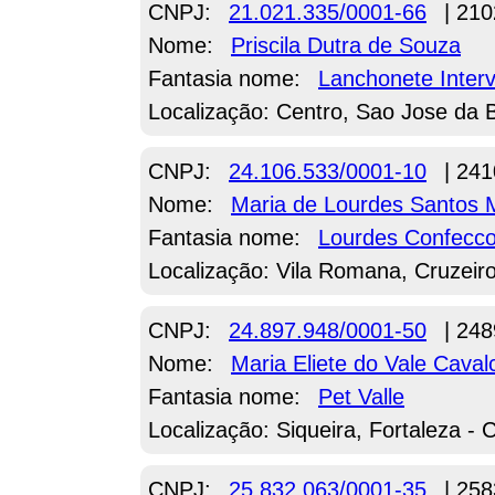
CNPJ:
21.021.335/0001-66
| 210
Nome:
Priscila Dutra de Souza
Fantasia nome:
Lanchonete Interv
Localização: Centro, Sao Jose da 
CNPJ:
24.106.533/0001-10
| 241
Nome:
Maria de Lourdes Santos 
Fantasia nome:
Lourdes Confecc
Localização: Vila Romana, Cruzeir
CNPJ:
24.897.948/0001-50
| 248
Nome:
Maria Eliete do Vale Caval
Fantasia nome:
Pet Valle
Localização: Siqueira, Fortaleza - 
CNPJ:
25.832.063/0001-35
| 258