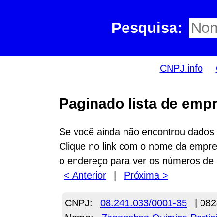
Pesquisa:
CNPJ.info
Paginado lista de empr
Se você ainda não encontrou dados n
Clique no link com o nome da empres
o endereço para ver os números de 
< Anterior
|
Próxima >
CNPJ:
08.241.033/0001-35
| 082