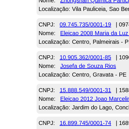
Nome:
Zhongshan Quimica Partici
Localização: Vila Pauliceia, Sao 
CNPJ:
09.745.735/0001-19
| 097
Nome:
Eleicao 2008 Maria da Luz
Localização: Centro, Palmeirais - P
CNPJ:
10.905.362/0001-85
| 109
Nome:
Josefa de Souza Rios
Localização: Centro, Gravata - PE
CNPJ:
15.888.549/0001-31
| 158
Nome:
Eleicao 2012 Joao Marceli
Localização: Jardim do Lago, Conc
CNPJ:
16.899.745/0001-74
| 168