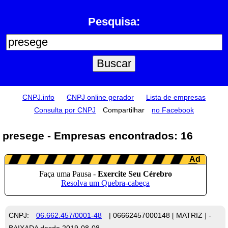
Pesquisa:
CNPJ.info
CNPJ online gerador
Lista de empresas
Consulta por CNPJ
Compartilhar
no Facebook
presege - Empresas encontrados: 16
CNPJ:
06.662.457/0001-48
| 06662457000148 [ MATRIZ ] -
BAIXADA desde 2019-08-08