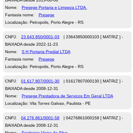
Nome:
Presege Portaria e Limpeza LTDA.
Fantasia nome:
Presege
Localização: Petropolis, Porto Alegre - RS
CNPJ:
23.643.850/0001-03
| 23643850000103 [ MATRIZ ] -
BAIXADA desde 2022-11-23
Nome:
S H Portaria Predial LTDA
Fantasia nome:
Presege
Localização: Petropolis, Porto Alegre - RS
CNPJ:
01.617.807/0001-30
| 01617807000130 [ MATRIZ ] -
BAIXADA desde 2008-12-31
Nome:
Presege Prestadora de Servicos Em Geral LTDA
Localização: Vila Torres Galvao, Paulista - PE
CNPJ:
04.276.861/0001-58
| 04276861000158 [ MATRIZ ] -
BAIXADA desde 2008-12-31
Nome:
Frederico Vieira da Silva