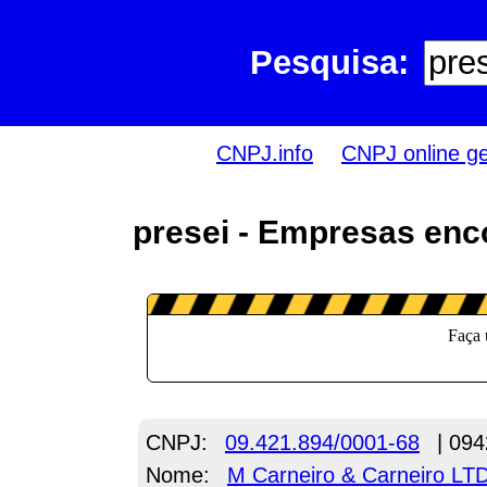
Pesquisa:
CNPJ.info
CNPJ online g
presei - Empresas enc
CNPJ:
09.421.894/0001-68
| 094
Nome:
M Carneiro & Carneiro LT