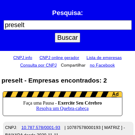
Pesquisa:
CNPJ.info
CNPJ online gerador
Lista de empresas
Consulta por CNPJ
Compartilhar
no Facebook
preselt - Empresas encontrados: 2
CNPJ:
10.787.578/0001-93
| 10787578000193 [ MATRIZ ] -
BAIXADA desde 2020-11-11