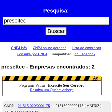
Pesquisa:
CNPJ.info
CNPJ online gerador
Lista de empresas
Consulta por CNPJ
Compartilhar
no Facebook
preseltec - Empresas encontrados: 2
CNPJ:
21.515.020/0001-75
| 21515020000175 [ MATRIZ ] -
ATIVA desde 2014-11-26