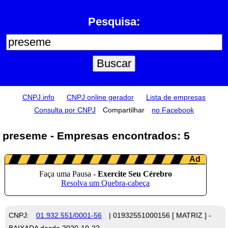
Pesquisa:
CNPJ.info
CNPJ online gerador
Lista de empresas
Consulta por CNPJ
Compartilhar
no Facebook
preseme - Empresas encontrados: 5
CNPJ:
01.932.551/0001-56
| 01932551000156 [ MATRIZ ] -
BAIXADA desde 2020-10-22