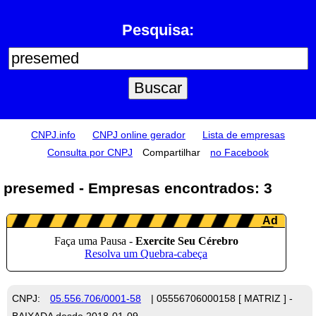
Pesquisa:
CNPJ.info
CNPJ online gerador
Lista de empresas
Consulta por CNPJ
Compartilhar
no Facebook
presemed - Empresas encontrados: 3
CNPJ:
05.556.706/0001-58
| 05556706000158 [ MATRIZ ] -
BAIXADA desde 2018-01-09