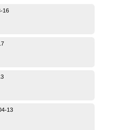
3-16
17
13
04-13