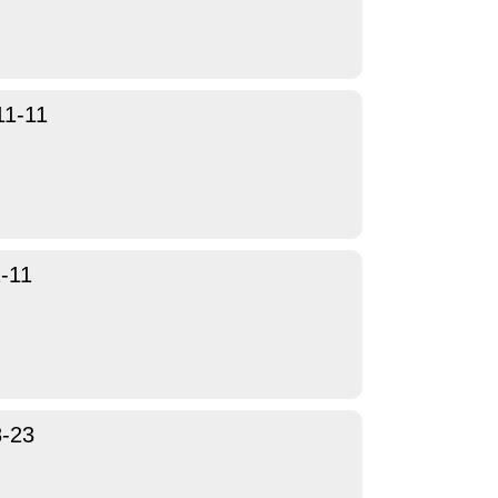
11-11
-11
8-23