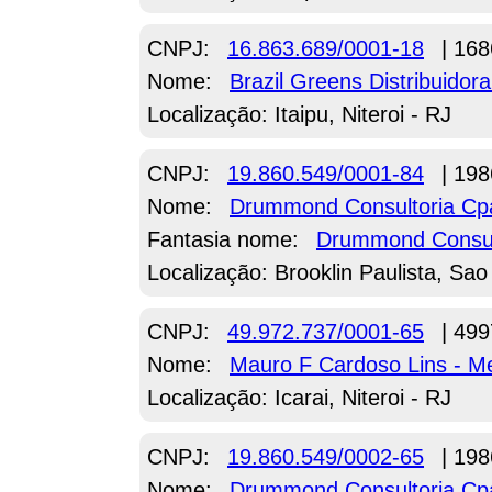
CNPJ:
16.863.689/0001-18
| 168
Nome:
Brazil Greens Distribuidor
Localização: Itaipu, Niteroi - RJ
CNPJ:
19.860.549/0001-84
| 198
Nome:
Drummond Consultoria C
Fantasia nome:
Drummond Consul
Localização: Brooklin Paulista, Sao
CNPJ:
49.972.737/0001-65
| 499
Nome:
Mauro F Cardoso Lins - M
Localização: Icarai, Niteroi - RJ
CNPJ:
19.860.549/0002-65
| 198
Nome:
Drummond Consultoria C