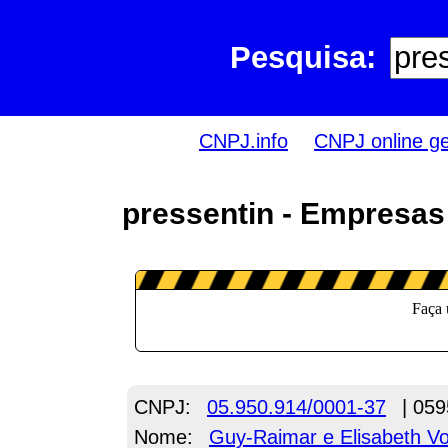
Pesquisa:
CNPJ.info
CNPJ online g
pressentin - Empresas
CNPJ:
05.950.914/0001-37
| 059
Nome:
Guy-Raimar e Elisabeth Vo