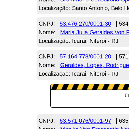
Localização: Santo Antonio, Belo H
CNPJ:
53.476.270/0001-30
| 534
Nome:
Maria Julia Geraldes Von 
Localização: Icarai, Niteroi - RJ
CNPJ:
57.164.773/0001-20
| 571
Nome:
Geraldes, Lopes, Rodrigu
Localização: Icarai, Niteroi - RJ
CNPJ:
63.571.076/0001-97
| 635