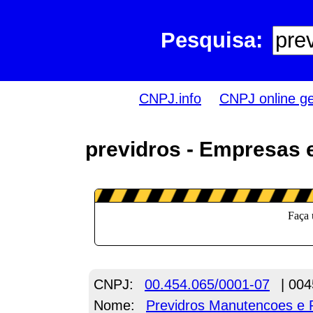
Pesquisa:
CNPJ.info
CNPJ online g
previdros - Empresas 
CNPJ:
00.454.065/0001-07
| 004
Nome:
Previdros Manutencoes e