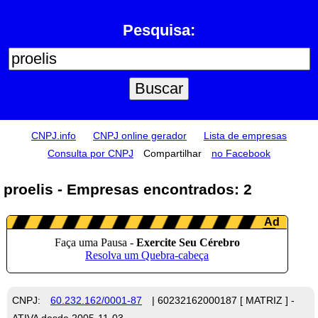
Pesquisa:
CNPJ.info
CNPJ online gerador
Lista de empresas
Consulta por CNPJ
Compartilhar
no Facebook
proelis - Empresas encontrados: 2
CNPJ:
60.232.162/0001-87
| 60232162000187 [ MATRIZ ] -
ATIVA desde 2005-11-03