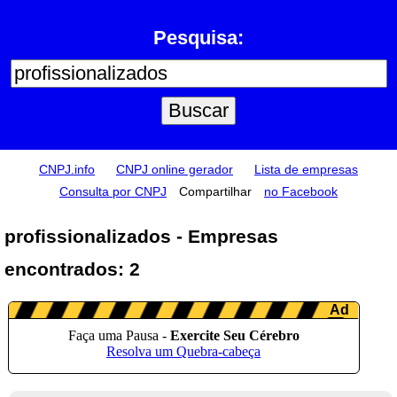
Pesquisa:
CNPJ.info
CNPJ online gerador
Lista de empresas
Consulta por CNPJ
Compartilhar
no Facebook
profissionalizados - Empresas
encontrados: 2