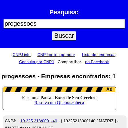
Pesquisa:
CNPJ.info
CNPJ online gerador
Lista de empresas
Consulta por CNPJ
Compartilhar
no Facebook
progessoes - Empresas encontrados: 1
CNPJ:
19.225.213/0001-40
| 19225213000140 [ MATRIZ ] -
INAPTA desde 2018-11-27