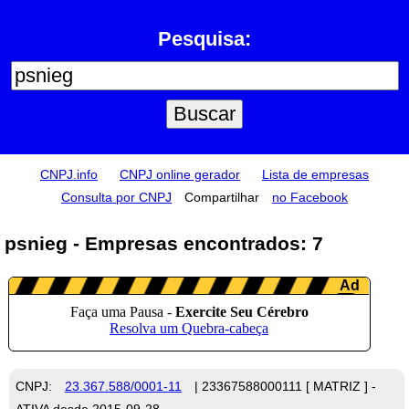
Pesquisa:
CNPJ.info
CNPJ online gerador
Lista de empresas
Consulta por CNPJ
Compartilhar
no Facebook
psnieg - Empresas encontrados: 7
CNPJ:
23.367.588/0001-11
| 23367588000111 [ MATRIZ ] -
ATIVA desde 2015-09-28