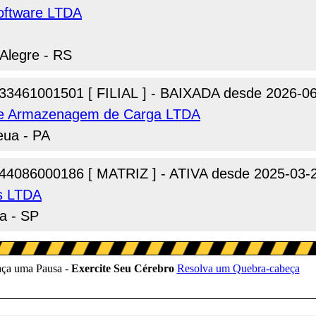
oftware LTDA
 Alegre - RS
33461001501 [ FILIAL ] - BAIXADA desde 2026-0
a e Armazenagem de Carga LTDA
eua - PA
44086000186 [ MATRIZ ] - ATIVA desde 2025-03-
es LTDA
a - SP