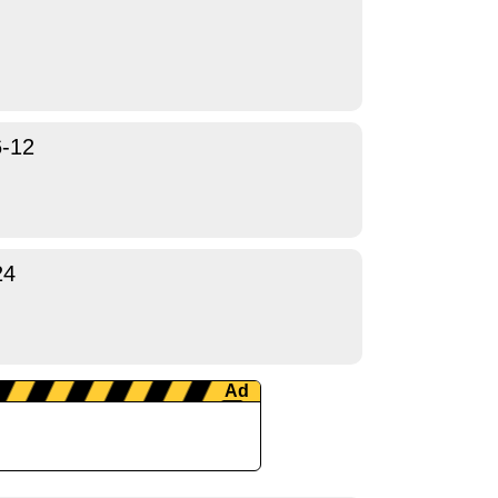
6-12
24