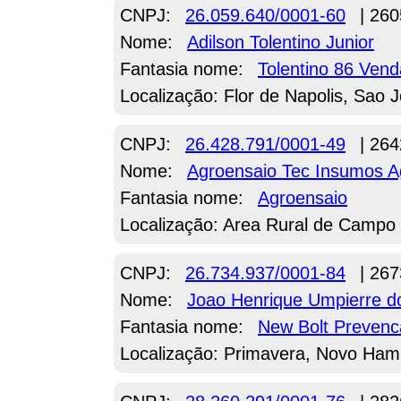
CNPJ:
26.059.640/0001-60
| 260
Nome:
Adilson Tolentino Junior
Fantasia nome:
Tolentino 86 Ven
Localização: Flor de Napolis, Sao 
CNPJ:
26.428.791/0001-49
| 264
Nome:
Agroensaio Tec Insumos Ag
Fantasia nome:
Agroensaio
Localização: Area Rural de Camp
CNPJ:
26.734.937/0001-84
| 267
Nome:
Joao Henrique Umpierre d
Fantasia nome:
New Bolt Prevenc
Localização: Primavera, Novo Ham