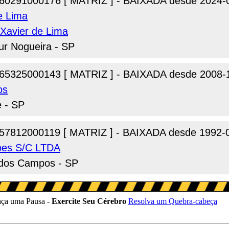
60291000176 [ MATRIZ ] - BAIXADA desde 2024-
e Lima
 Xavier de Lima
tur Nogueira - SP
65325000143 [ MATRIZ ] - BAIXADA desde 2008-
os
e - SP
57812000119 [ MATRIZ ] - BAIXADA desde 1992-
oes S/C LTDA
e dos Campos - SP