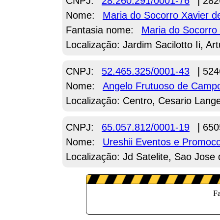
CNPJ:
28.260.291/0001-76
| 282
Nome:
Maria do Socorro Xavier d
Fantasia nome:
Maria do Socorro
Localização: Jardim Sacilotto Ii, Ar
CNPJ:
52.465.325/0001-43
| 524
Nome:
Angelo Frutuoso de Camp
Localização: Centro, Cesario Lang
CNPJ:
65.057.812/0001-19
| 650
Nome:
Ureshii Eventos e Promoc
Localização: Jd Satelite, Sao Jos