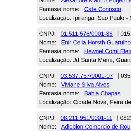
Nome:
Alexandre Marino Hugenn
Fantasia nome:
Cafe Conosco
Localização: Ipiranga, Sao Paulo -
CNPJ:
01.511.576/0001-86
| 015
Nome:
Enir Celia Horsth Guarulho
Fantasia nome:
Hewnel Coml Elet
Localização: Jd Santa Mena, Guar
CNPJ:
03.537.757/0001-07
| 035
Nome:
Viviane Silva Alves
Fantasia nome:
Bahia Chapas
Localização: Cidade Nova, Feira d
CNPJ:
08.211.951/0001-11
| 082
Nome:
Adleblon Comercio de Ro