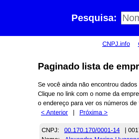
Pesquisa:
CNPJ.info
Paginado lista de empr
Se você ainda não encontrou dados n
Clique no link com o nome da empres
o endereço para ver os números de 
< Anterior
|
Próxima >
CNPJ:
00.170.170/0001-14
| 001