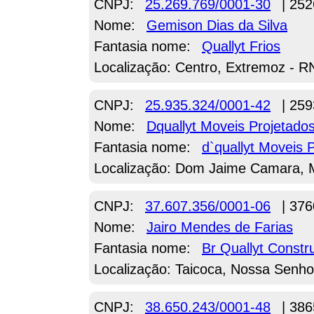
CNPJ:
25.269.769/0001-30
| 252
Nome:
Gemison Dias da Silva
Fantasia nome:
Quallyt Frios
Localização: Centro, Extremoz - R
CNPJ:
25.935.324/0001-42
| 259
Nome:
Dquallyt Moveis Projetado
Fantasia nome:
d`quallyt Moveis 
Localização: Dom Jaime Camara, 
CNPJ:
37.607.356/0001-06
| 376
Nome:
Jairo Mendes de Farias
Fantasia nome:
Br Quallyt Constr
Localização: Taicoca, Nossa Senho
CNPJ:
38.650.243/0001-48
| 386