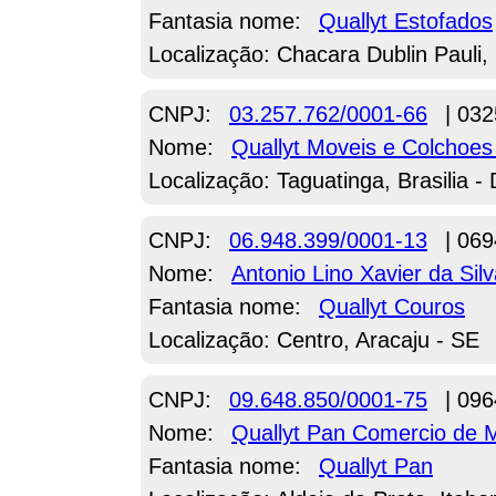
Fantasia nome:
Quallyt Estofados
Localização: Chacara Dublin Pauli
CNPJ:
03.257.762/0001-66
| 032
Nome:
Quallyt Moveis e Colchoe
Localização: Taguatinga, Brasilia -
CNPJ:
06.948.399/0001-13
| 069
Nome:
Antonio Lino Xavier da Sil
Fantasia nome:
Quallyt Couros
Localização: Centro, Aracaju - SE
CNPJ:
09.648.850/0001-75
| 096
Nome:
Quallyt Pan Comercio de
Fantasia nome:
Quallyt Pan