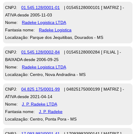
CNPJ:
01.545.128/0001-01
| 01545128000101 [ MATRIZ ] -
ATIVA desde 2005-11-03
Nome:
Radeke Logistica LTDA
Fantasia nome:
Radeke Logistica
Localização: Parque dos Jequitibas, Dourados - MS
CNPJ:
01.545.128/0002-84
| 01545128000284 [ FILIAL ] -
BAIXADA desde 2006-09-25
Nome:
Radeke Logistica LTDA
Localização: Centro, Nova Andradina - MS
CNPJ:
04.825.175/0001-99
| 04825175000199 [ MATRIZ ] -
ATIVA desde 2021-04-14
Nome:
J. P. Radeke LTDA
Fantasia nome:
J. P. Radeke
Localização: Centro, Ponta Pora - MS
CNPJ:
17.093.992/0001-41
| 17093992000141 [ MATRIZ ] -