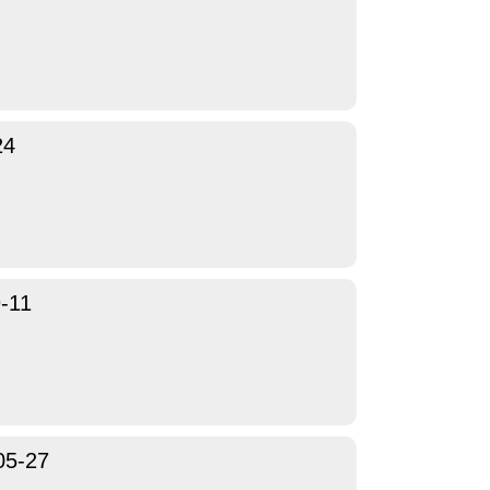
24
-11
05-27