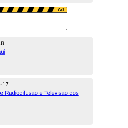
18
ui
-17
e Radiodifusao e Televisao dos