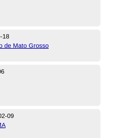
-18
do de Mato Grosso
06
02-09
MA