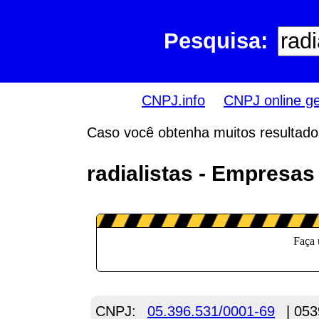
Pesquisa:
CNPJ.info
CNPJ online g
Caso você obtenha muitos resultados,
radialistas - Empresa
CNPJ:
05.396.531/0001-69
| 053