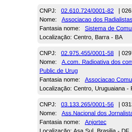
CNPJ:
02.610.724/0001-82
| 026
Nome:
Associacao dos Radialista
Fantasia nome:
Sistema de Comun
Localização: Centro, Barra - BA
CNPJ:
02.975.455/0001-58
| 029
Nome:
A.com. Radioativa dos com
Public.de Urug
Fantasia nome:
Associacao Comun
Localização: Centro, Uruguaiana -
CNPJ:
03.133.265/0001-56
| 031
Nome:
Ass.Nacional dos Jornalist
Fantasia nome:
Anjortec
Localização: Asa Sul, Brasilia - DF