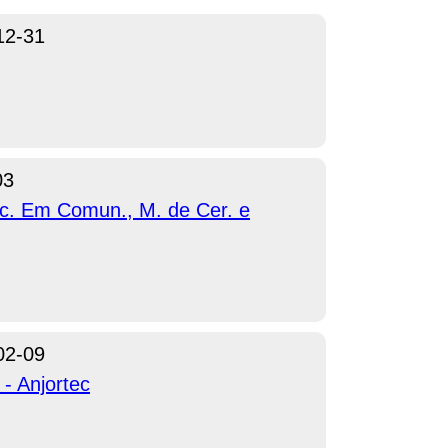
12-31
03
ec. Em Comun., M. de Cer. e
02-09
- Anjortec