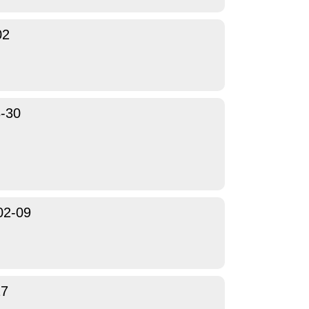
02
-30
02-09
27