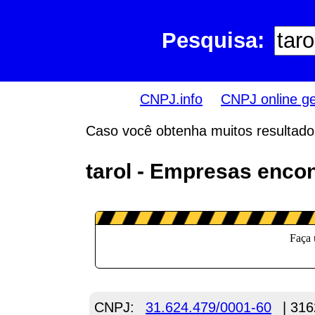
Pesquisa:
CNPJ.info
CNPJ online g
Caso você obtenha muitos resultados,
tarol - Empresas enco
CNPJ:
31.624.479/0001-60
| 316