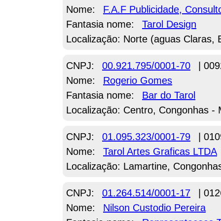
Nome:
F.A.F Publicidade, Consult
Fantasia nome:
Tarol Design
Localização: Norte (aguas Claras, B
CNPJ:
00.921.795/0001-70
| 009
Nome:
Rogerio Gomes
Fantasia nome:
Bar do Tarol
Localização: Centro, Congonhas -
CNPJ:
01.095.323/0001-79
| 010
Nome:
Tarol Artes Graficas LTDA
Localização: Lamartine, Congonha
CNPJ:
01.264.514/0001-17
| 012
Nome:
Nilson Custodio Pereira