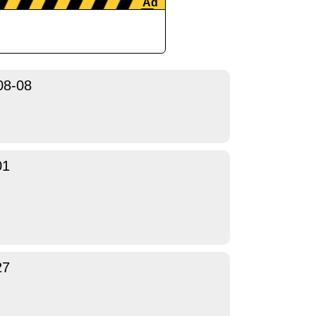
08-08
01
27