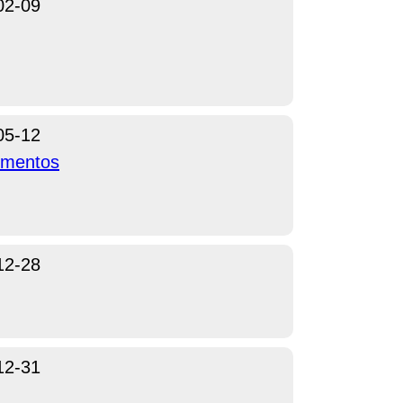
02-09
05-12
ementos
12-28
12-31