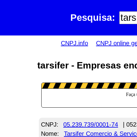
Pesquisa:
CNPJ.info
CNPJ online g
tarsifer - Empresas en
CNPJ:
05.239.739/0001-74
| 052
Nome:
Tarsifer Comercio & Servi