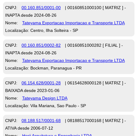
CNPJ:
00.160.851/0001-00
| 00160851000100 [ MATRIZ ] -
INAPTA desde 2024-08-26
Nome:
Tateyama Exportacao Importacao e Transporte LTDA
Localização: Centro, Ilha Solteira - SP
CNPJ:
00.160.851/0002-82
| 00160851000282 [ FILIAL ] -
INAPTA desde 2024-08-26
Nome:
Tateyama Exportacao Importacao e Transporte LTDA
Localização: Bockman, Paranagua - PR
CNPJ:
06.154.628/0001-28
| 06154628000128 [ MATRIZ ] -
BAIXADA desde 2023-01-06
Nome:
Tateyama Design LTDA
Localização: Vila Mariana, Sao Paulo - SP
CNPJ:
08.188.517/0001-68
| 08188517000168 [ MATRIZ ] -
ATIVA desde 2006-07-12
Nome:
Horii Arquitetura e Engenharia LTDA.