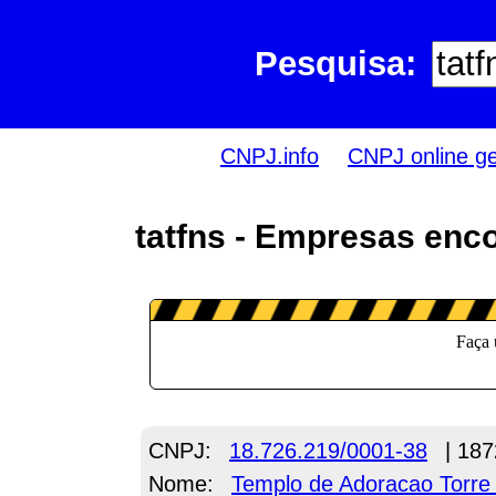
Pesquisa:
CNPJ.info
CNPJ online g
tatfns - Empresas enc
CNPJ:
18.726.219/0001-38
| 187
Nome:
Templo de Adoracao Torre 