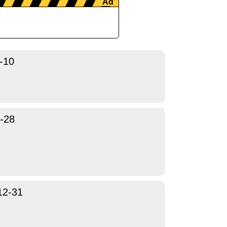
-10
-28
12-31