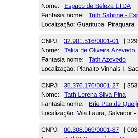
Nome:
Espaco de Beleza LTDA
Fantasia nome:
Tath Sabrine - Es
Localização: Guarituba, Piraquara 
CNPJ:
32.901.516/0001-01
| 329
Nome:
Talita de Oliveira Azevedo
Fantasia nome:
Tath Azevedo
Localização: Planalto Vinhais I, Sa
CNPJ:
35.376.176/0001-27
| 353
Nome:
Tath Lorena Silva Pina
Fantasia nome:
Brie Pao de Quei
Localização: Vila Laura, Salvador -
CNPJ:
00.308.069/0001-87
| 003