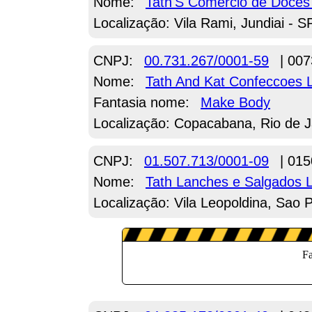
Nome:
Tath'S Comercio de Doces
Localização: Vila Rami, Jundiai - S
CNPJ:
00.731.267/0001-59
| 007
Nome:
Tath And Kat Confeccoes
Fantasia nome:
Make Body
Localização: Copacabana, Rio de J
CNPJ:
01.507.713/0001-09
| 015
Nome:
Tath Lanches e Salgados
Localização: Vila Leopoldina, Sao 