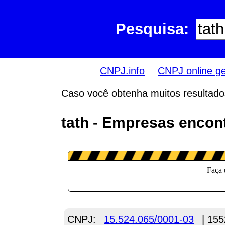
Pesquisa:
CNPJ.info
CNPJ online g
Caso você obtenha muitos resultados,
tath - Empresas encon
CNPJ:
15.524.065/0001-03
| 155