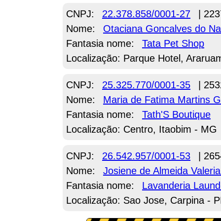
CNPJ:
22.378.858/0001-27
| 223
Nome:
Otaciana Goncalves do N
Fantasia nome:
Tata Pet Shop
Localização: Parque Hotel, Ararua
CNPJ:
25.325.770/0001-35
| 253
Nome:
Maria de Fatima Martins Gi
Fantasia nome:
Tath'S Boutique
Localização: Centro, Itaobim - MG
CNPJ:
26.542.957/0001-53
| 265
Nome:
Josiene de Almeida Valeri
Fantasia nome:
Lavanderia Laund
Localização: Sao Jose, Carpina - 