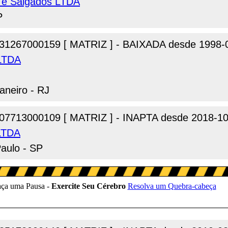
 e Salgados LTDA
P
31267000159 [ MATRIZ ] - BAIXADA desde 1998-
 LTDA
aneiro - RJ
07713000109 [ MATRIZ ] - INAPTA desde 2018-10
 LTDA
Paulo - SP