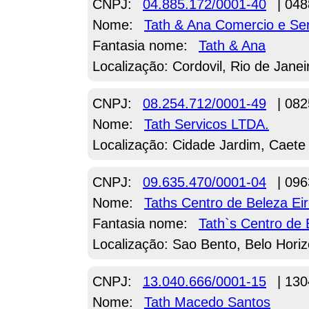
CNPJ:
04.885.172/0001-40
| 048
Nome:
Tath & Ana Comercio e Ser
Fantasia nome:
Tath & Ana
Localização: Cordovil, Rio de Janei
CNPJ:
08.254.712/0001-49
| 082
Nome:
Tath Servicos LTDA.
Localização: Cidade Jardim, Caete
CNPJ:
09.635.470/0001-04
| 096
Nome:
Taths Centro de Beleza Eir
Fantasia nome:
Tath`s Centro de 
Localização: Sao Bento, Belo Hori
CNPJ:
13.040.666/0001-15
| 130
Nome:
Tath Macedo Santos