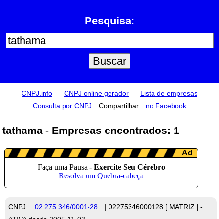
Pesquisa:
CNPJ.info
CNPJ online gerador
Lista de empresas
Consulta por CNPJ
Compartilhar
no Facebook
tathama - Empresas encontrados: 1
CNPJ:
02.275.346/0001-28
| 02275346000128 [ MATRIZ ] -
ATIVA desde 2005-11-03