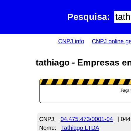
Pesquisa:
CNPJ.info
CNPJ online g
tathiago - Empresas e
CNPJ:
04.475.473/0001-04
| 044
Nome:
Tathiago LTDA