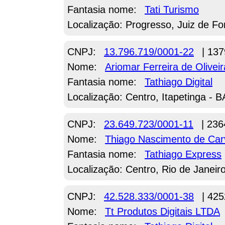
Fantasia nome:
Tati Turismo
Localização: Progresso, Juiz de F
CNPJ:
13.796.719/0001-22
| 137
Nome:
Ariomar Ferreira de Oliveir
Fantasia nome:
Tathiago Digital
Localização: Centro, Itapetinga - B
CNPJ:
23.649.723/0001-11
| 236
Nome:
Thiago Nascimento de Car
Fantasia nome:
Tathiago Express
Localização: Centro, Rio de Janeir
CNPJ:
42.528.333/0001-38
| 425
Nome:
Tt Produtos Digitais LTDA