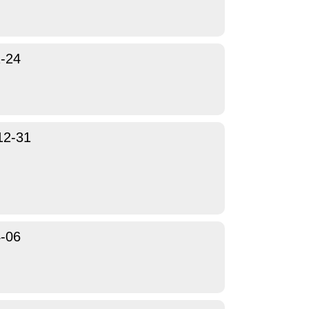
-24
12-31
-06