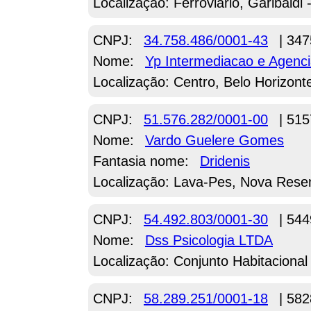
Localização: Ferroviario, Garibaldi 
CNPJ:
34.758.486/0001-43
| 347
Nome:
Yp Intermediacao e Agenci
Localização: Centro, Belo Horizon
CNPJ:
51.576.282/0001-00
| 515
Nome:
Vardo Guelere Gomes
Fantasia nome:
Dridenis
Localização: Lava-Pes, Nova Res
CNPJ:
54.492.803/0001-30
| 544
Nome:
Dss Psicologia LTDA
Localização: Conjunto Habitacional
CNPJ:
58.289.251/0001-18
| 582