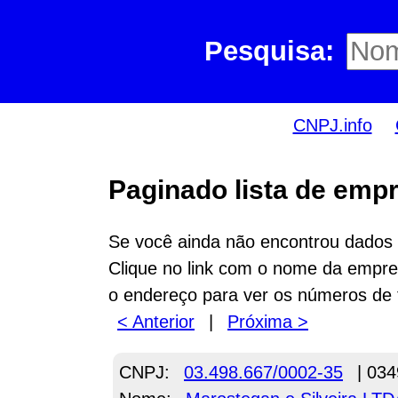
Pesquisa:
CNPJ.info
Paginado lista de empr
Se você ainda não encontrou dados n
Clique no link com o nome da empres
o endereço para ver os números de 
< Anterior
|
Próxima >
CNPJ:
03.498.667/0002-35
| 034