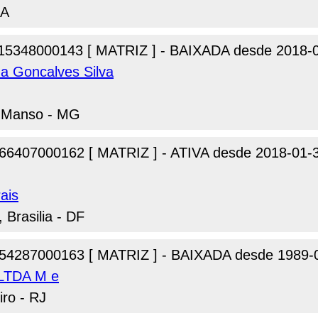
BA
15348000143 [ MATRIZ ] - BAIXADA desde 2018-
da Goncalves Silva
io Manso - MG
66407000162 [ MATRIZ ] - ATIVA desde 2018-01-
ais
 Brasilia - DF
54287000163 [ MATRIZ ] - BAIXADA desde 1989-
 LTDA M e
iro - RJ