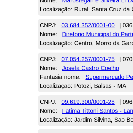
Nome:
Marostegan e Silveira LTD
Localização: Rural, Santa Cruz da
CNPJ:
03.684.352/0001-00
| 036
Nome:
Diretorio Municipal do Part
Localização: Centro, Morro da Ga
CNPJ:
07.054.257/0001-75
| 070
Nome:
Josefa Castro Coelho
Fantasia nome:
Supermercado Pe
Localização: Potozi, Balsas - MA
CNPJ:
09.619.300/0001-28
| 096
Nome:
Fatima Tittoni Santos - La
Localização: Jardim Silvina, Sao 