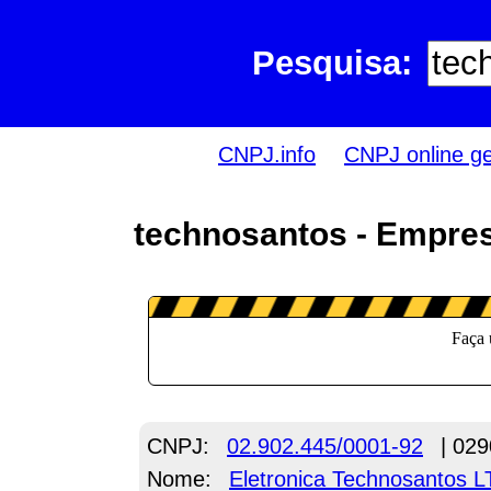
Pesquisa:
CNPJ.info
CNPJ online g
technosantos - Empres
CNPJ:
02.902.445/0001-92
| 029
Nome:
Eletronica Technosantos 