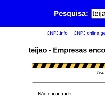
Pesquisa:
CNPJ.info
CNPJ online g
teijao - Empresas enco
Não encontrado