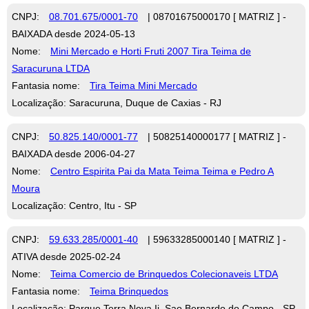
CNPJ:
08.701.675/0001-70
| 08701675000170 [ MATRIZ ] -
BAIXADA desde 2024-05-13
Nome:
Mini Mercado e Horti Fruti 2007 Tira Teima de
Saracuruna LTDA
Fantasia nome:
Tira Teima Mini Mercado
Localização: Saracuruna, Duque de Caxias - RJ
CNPJ:
50.825.140/0001-77
| 50825140000177 [ MATRIZ ] -
BAIXADA desde 2006-04-27
Nome:
Centro Espirita Pai da Mata Teima Teima e Pedro A
Moura
Localização: Centro, Itu - SP
CNPJ:
59.633.285/0001-40
| 59633285000140 [ MATRIZ ] -
ATIVA desde 2025-02-24
Nome:
Teima Comercio de Brinquedos Colecionaveis LTDA
Fantasia nome:
Teima Brinquedos
Localização: Parque Terra Nova Ii, Sao Bernardo do Campo - SP