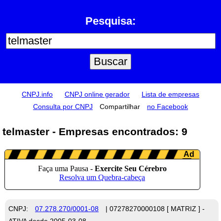
Pesquisa:
CNPJ.info
CNPJ online gerador
Lista de empresas
Consulta por CNPJ
Compartilhar
no Facebook
telmaster - Empresas encontrados: 9
CNPJ:
07.278.270/0001-08
| 07278270000108 [ MATRIZ ] -
ATIVA desde 2005-03-08